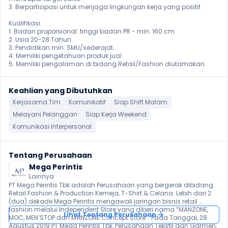
3. Berpartisipasi untuk menjaga lingkungan kerja yang positif.

Kualifikasi:

1. Badan proporsional: tinggi badan PR - min. 160 cm

2. Usia 20-28 Tahun.

3. Pendidikan min. SMU/sederajat.

4. Memiliki pengetahuan produk jual.

5. Memiliki pengalaman di bidang Retail/Fashion diutamakan. 
Keahlian yang Dibutuhkan
Kerjasama Tim
Komunikatif
Siap Shift Malam
Melayani Pelanggan
Siap Kerja Weekend
Komunikasi Interpersonal
Tentang Perusahaan
Mega Perintis
Lainnya
PT Mega Perintis Tbk adalah Perusahaan yang bergerak dibidang 
Retail Fashion & Production Kemeja, T-Shirt & Celana. Lebih dari 2 
(dua) dekade Mega Perintis mengawali jaringan bisnis retail 
fashion melalui Independent Store yang diberi nama “MANZONE, 
Lihat Tentang Perusahaan
MOC, MEN’STOP dan MANZONE Concept Store”. Pada Tanggal, 28 
Agustus 2019 PT Mega Perintis Tbk, Perusahaan Tekstil dan Garmen, 