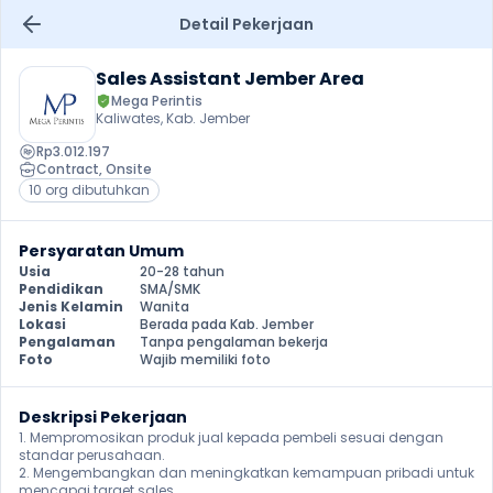
Detail Pekerjaan
Sales Assistant Jember Area
Mega Perintis
Kaliwates, Kab. Jember
Rp3.012.197
Contract
, 
Onsite
10 org dibutuhkan
Persyaratan Umum
Usia
20-28 tahun
Pendidikan
SMA/SMK
Jenis Kelamin
Wanita
Lokasi
Berada pada Kab. Jember
Pengalaman
Tanpa pengalaman bekerja
Foto
Wajib memiliki foto
Deskripsi Pekerjaan
1. Mempromosikan produk jual kepada pembeli sesuai dengan 
standar perusahaan.

2. Mengembangkan dan meningkatkan kemampuan pribadi untuk 
mencapai target sales.
