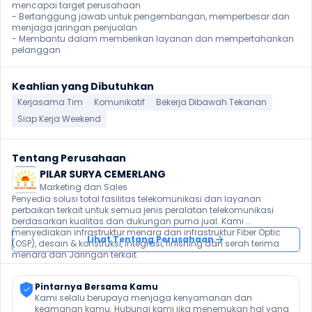
mencapai target perusahaan

- Bertanggung jawab untuk pengembangan, memperbesar dan 
menjaga jaringan penjualan

- Membantu dalam memberikan layanan dan mempertahankan 
pelanggan 
Keahlian yang Dibutuhkan
Kerjasama Tim
Komunikatif
Bekerja Dibawah Tekanan
Siap Kerja Weekend
Tentang Perusahaan
PILAR SURYA CEMERLANG
Marketing dan Sales
Penyedia solusi total fasilitas telekomunikasi dan layanan 
perbaikan terkait untuk semua jenis peralatan telekomunikasi 
berdasarkan kualitas dan dukungan purna jual. Kami 
menyediakan infrastruktur menara dan infrastruktur Fiber Optic 
Lihat Tentang Perusahaan
(OSP), desain & konstruksi, integrasi, finishing dan serah terima 
menara dan Jaringan terkait.
Pintarnya Bersama Kamu
Kami selalu berupaya menjaga kenyamanan dan 
keamanan kamu. Hubungi kami jika menemukan hal yang 