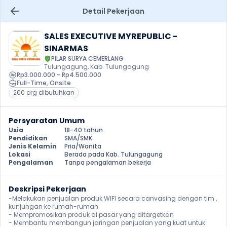
Detail Pekerjaan
SALES EXECUTIVE MYREPUBLIC - 
SINARMAS
PILAR SURYA CEMERLANG
Tulungagung, Kab. Tulungagung
Rp3.000.000 - Rp4.500.000
Full-Time
, 
Onsite
200 org dibutuhkan
Persyaratan Umum
Usia
18-40 tahun
Pendidikan
SMA/SMK
Jenis Kelamin
Pria/Wanita
Lokasi
Berada pada Kab. Tulungagung
Pengalaman
Tanpa pengalaman bekerja
Deskripsi Pekerjaan
-Melakukan penjualan produk WIFI secara canvasing dengan tim , 
kunjungan ke rumah-rumah

- Mempromosikan produk di pasar yang ditargetkan

- Membantu membangun jaringan penjualan yang kuat untuk 