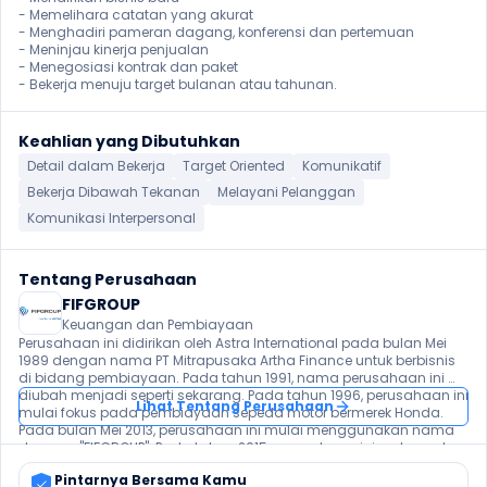
- Memelihara catatan yang akurat

- Menghadiri pameran dagang, konferensi dan pertemuan

- Meninjau kinerja penjualan

- Menegosiasi kontrak dan paket

- Bekerja menuju target bulanan atau tahunan. 
Keahlian yang Dibutuhkan
Detail dalam Bekerja
Target Oriented
Komunikatif
Bekerja Dibawah Tekanan
Melayani Pelanggan
Komunikasi Interpersonal
Tentang Perusahaan
FIFGROUP
Keuangan dan Pembiayaan
Perusahaan ini didirikan oleh Astra International pada bulan Mei 
1989 dengan nama PT Mitrapusaka Artha Finance untuk berbisnis 
di bidang pembiayaan. Pada tahun 1991, nama perusahaan ini 
diubah menjadi seperti sekarang. Pada tahun 1996, perusahaan ini 
Lihat Tentang Perusahaan
mulai fokus pada pembiayaan sepeda motor bermerek Honda. 
Pada bulan Mei 2013, perusahaan ini mulai menggunakan nama 
dagang "FIFGROUP". Pada tahun 2015, perusahaan ini meluncurkan 
layanan pembiayaan syariah dengan nama Amitra. Dua tahun 
Pintarnya Bersama Kamu
kemudian, perusahaan ini juga meluncurkan layanan 