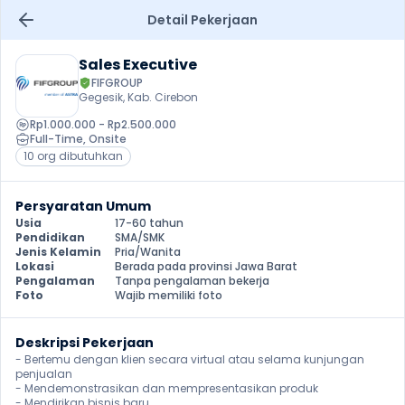
Detail Pekerjaan
Sales Executive
FIFGROUP
Gegesik, Kab. Cirebon
Rp1.000.000 - Rp2.500.000
Full-Time
, 
Onsite
10 org dibutuhkan
Persyaratan Umum
Usia
17-60 tahun
Pendidikan
SMA/SMK
Jenis Kelamin
Pria/Wanita
Lokasi
Berada pada provinsi Jawa Barat
Pengalaman
Tanpa pengalaman bekerja
Foto
Wajib memiliki foto
Deskripsi Pekerjaan
- Bertemu dengan klien secara virtual atau selama kunjungan 
penjualan

- Mendemonstrasikan dan mempresentasikan produk

- Mendirikan bisnis baru
