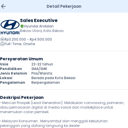
Detail Pekerjaan
Sales Executive
Hyundai Andalan
Bekasi Utara, Kota Bekasi
Rp3.200.000 - Rp4.500.000
Full-Time
, 
Onsite
Persyaratan Umum
Usia
22-32 tahun
Pendidikan
SMA/SMK
Jenis Kelamin
Pria/Wanita
Lokasi
Berada pada Kota Bekasi
Pengalaman
Berpengalaman
Deskripsi Pekerjaan
-Mencari Prospek (Lead Generation): Melakukan canvassing, pameran, 
atau pemasaran digital di media sosial dan marketplace untuk 
menemukan calon pembeli.

-Melayani Konsumen : Menyambut dan menggali kebutuhan 
pelanggan yang datang langsung ke dealer.
