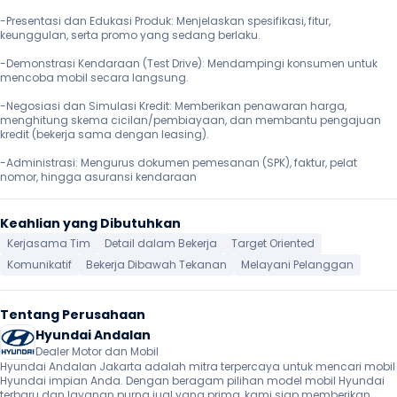
-Presentasi dan Edukasi Produk: Menjelaskan spesifikasi, fitur, 
keunggulan, serta promo yang sedang berlaku.

-Demonstrasi Kendaraan (Test Drive): Mendampingi konsumen untuk 
mencoba mobil secara langsung.

-Negosiasi dan Simulasi Kredit: Memberikan penawaran harga, 
menghitung skema cicilan/pembiayaan, dan membantu pengajuan 
kredit (bekerja sama dengan leasing).

-Administrasi: Mengurus dokumen pemesanan (SPK), faktur, pelat 
nomor, hingga asuransi kendaraan 
Keahlian yang Dibutuhkan
Kerjasama Tim
Detail dalam Bekerja
Target Oriented
Komunikatif
Bekerja Dibawah Tekanan
Melayani Pelanggan
Tentang Perusahaan
Hyundai Andalan
Dealer Motor dan Mobil
Hyundai Andalan Jakarta adalah mitra terpercaya untuk mencari mobil 
Hyundai impian Anda. Dengan beragam pilihan model mobil Hyundai 
terbaru dan layanan purna jual yang prima, kami siap memberikan 