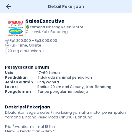
Detail Pekerjaan
Sales Executive
Yamaha Bintang Rejeki Motor
Cileunyi, Kab. Bandung
Rp1.200.000 - Rp3.000.000
Full-Time
, 
Onsite
20 org dibutuhkan
Persyaratan Umum
Usia
17-60 tahun
Pendidikan
Tidak ada minimal pendidikan
Jenis Kelamin
Pria/Wanita
Lokasi
Radius 20 km dari Cileunyi, Kab. Bandung
Pengalaman
Tanpa pengalaman bekerja
Deskripsi Pekerjaan
Dibutuhkan segera sales / marketing yamaha motor, penempatan 
Yamaha Bintang Rejeki Motor Cinunuk Bandung

Pria / wanita minimal 18 thn

Memiliki kendaraan & Sim C
