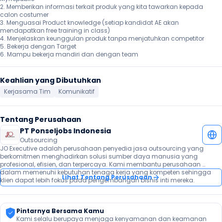
2. Memberikan informasi terkait produk yang kita tawarkan kepada 
calon costumer

3. Menguasai Product knowledge (setiap kandidat AE akan 
mendapatkan free training in class)

4. Menjelaskan keunggulan produk tanpa menjatuhkan competitor

5. Bekerja dengan Target

6. Mampu bekerja mandiri dan dengan team 
Keahlian yang Dibutuhkan
Kerjasama Tim
Komunikatif
Tentang Perusahaan
PT Ponseljobs Indonesia
Outsourcing
JO Executive adalah perusahaan penyedia jasa outsourcing yang 
berkomitmen menghadirkan solusi sumber daya manusia yang 
profesional, efisien, dan terpercaya. Kami membantu perusahaan 
dalam memenuhi kebutuhan tenaga kerja yang kompeten sehingga 
Lihat Tentang Perusahaan
klien dapat lebih fokus pada pengembangan bisnis inti mereka.
Pintarnya Bersama Kamu
Kami selalu berupaya menjaga kenyamanan dan keamanan 