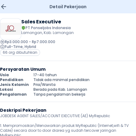
Detail Pekerjaan
Sales Executive
PT Ponseljobs Indonesia
Lamongan, Kab. Lamongan
Rp3.000.000 - Rp7.000.000
Full-Time
, 
Hybrid
66 org dibutuhkan
Persyaratan Umum
Usia
17-40 tahun
Pendidikan
Tidak ada minimal pendidikan
Jenis Kelamin
Pria/Wanita
Lokasi
Berada pada Kab. Lamongan
Pengalaman
Tanpa pengalaman bekerja
Deskripsi Pekerjaan
JOBDESK AGENT SALES/ACCOUNT EXECUTIVE (AE) MyRepublic

1. Mempromosikan/Menawarkan produk MyRepublic (Internet,wifi & TV 
Cable) secara door to door diarea yg sudah tercover jaringan 
MyRepublic
