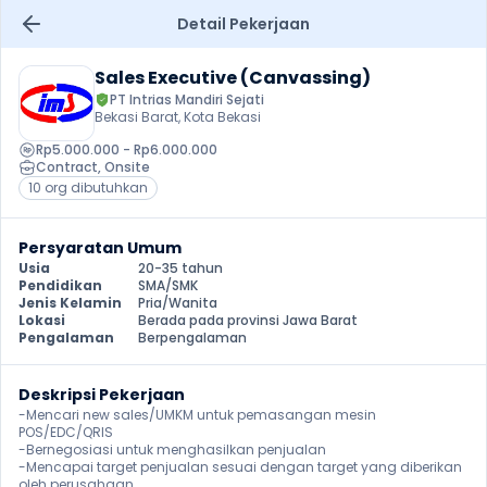
Detail Pekerjaan
Sales Executive (Canvassing)
PT Intrias Mandiri Sejati
Bekasi Barat, Kota Bekasi
Rp5.000.000 - Rp6.000.000
Contract
, 
Onsite
10 org dibutuhkan
Persyaratan Umum
Usia
20-35 tahun
Pendidikan
SMA/SMK
Jenis Kelamin
Pria/Wanita
Lokasi
Berada pada provinsi Jawa Barat
Pengalaman
Berpengalaman
Deskripsi Pekerjaan
-Mencari new sales/UMKM untuk pemasangan mesin 
POS/EDC/QRIS

-Bernegosiasi untuk menghasilkan penjualan

-Mencapai target penjualan sesuai dengan target yang diberikan 
oleh perusahaan
