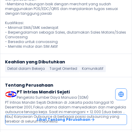
-Membina hubungan baik dengan merchant yang sudah 
menggunakan POS/EDC/QRIS dan menjalankan tugas sesuai 
dengan tanggung jawab

Kualifikasi: 

- Minimal SMA/SMK sederajat

- Berpengalaman sebagai Sales, diutamakan Sales Motoris/Sales 
Canvassing

- Bersedia untuk canvassing

- Memiliki motor dan SIM Aktif 
Keahlian yang Dibutuhkan
Detail dalam Bekerja
Target Oriented
Komunikatif
Tentang Perusahaan
PT Intrias Mandiri Sejati
Pengelola Sumber Daya Manusia (SDM)
PT Intrias Mandiri Sejati Didirikan di Jakarta pada tanggal 10 
Desember 2001, Fokus utama dalam menyediakan dan mengelola 
outsource tenaga kerja. Saat ini menangani + 12.000 (dua belas 
ribu) Karyawan Outsource di berbagai posisi outsourcing yang 
Lihat Tentang Perusahaan
tersebar di seluruh Indonesia.