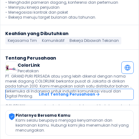
- Menghadiri pameran dagang, konferensi dan pertemuan

- Meninjau kinerja penjualan

- Menegosiasi kontrak dan paket

- Bekerja menuju target bulanan atau tahunan. 
Keahlian yang Dibutuhkan
Kerjasama Tim
Komunikatif
Bekerja Dibawah Tekanan
Tentang Perusahaan
ColorLink
Percetakan
PT. GRAND PURI PERSADA atau yang lebih dikenal dengan nama 
merek dagang COLORLINK berkantor pusat di Jakarta di dirikan 
pada tahun 2010. Kami merupakan salah satu distributor bahan 
terkemuka di Indonesia untuk industri komunikasi visual dan 
Lihat Tentang Perusahaan
Digital Printing.

COLORLINK menawarkan berbagai produk yang kita kelompokan ke 
dalam 7 (tujuh) kelompok, yaitu Flexi Banner, INK, Display Banner, 
Pintarnya Bersama Kamu
Sparepart Machine Printing, Accesories Printing, Laminating Film 
Kami selalu berupaya menjaga kenyamanan dan 
dan Indoor Media.

keamanan kamu. Hubungi kami jika menemukan hal yang 
mencurigakan.
Dengan dedikasi kami yang tinggi, kami terus berkomitmen untuk 
member- ikan produk yang berkualitas dengan harga yang 