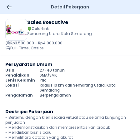
Detail Pekerjaan
Sales Executive
ColorLink
Semarang Utara, Kota Semarang
Rp3.500.000 - Rp4.000.000
Full-Time
, 
Onsite
Persyaratan Umum
Usia
27-40 tahun
Pendidikan
SMA/SMK
Jenis Kelamin
Pria
Lokasi
Radius 10 km dari Semarang Utara, Kota 
Semarang
Pengalaman
Berpengalaman
Deskripsi Pekerjaan
- Bertemu dengan klien secara virtual atau selama kunjungan 
penjualan

- Mendemonstrasikan dan mempresentasikan produk

- Mendirikan bisnis baru

- Memelihara catatan yang akurat
