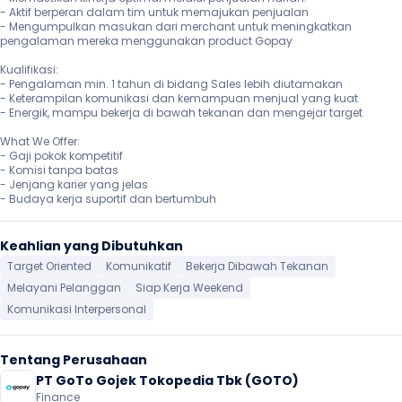
- Aktif berperan dalam tim untuk memajukan penjualan

- Mengumpulkan masukan dari merchant untuk meningkatkan 
pengalaman mereka menggunakan product Gopay

Kualifikasi:

- Pengalaman min. 1 tahun di bidang Sales lebih diutamakan

- Keterampilan komunikasi dan kemampuan menjual yang kuat

- Energik, mampu bekerja di bawah tekanan dan mengejar target

What We Offer:

- Gaji pokok kompetitif

- Komisi tanpa batas

- Jenjang karier yang jelas

- Budaya kerja suportif dan bertumbuh
Keahlian yang Dibutuhkan
Target Oriented
Komunikatif
Bekerja Dibawah Tekanan
Melayani Pelanggan
Siap Kerja Weekend
Komunikasi Interpersonal
Tentang Perusahaan
PT GoTo Gojek Tokopedia Tbk (GOTO)
Finance