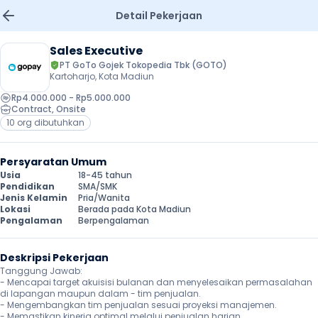
Detail Pekerjaan
Sales Executive
PT GoTo Gojek Tokopedia Tbk (GOTO)
Kartoharjo, Kota Madiun
Rp4.000.000 - Rp5.000.000
Contract
, 
Onsite
10 org dibutuhkan
Persyaratan Umum
Usia
18-45 tahun
Pendidikan
SMA/SMK
Jenis Kelamin
Pria/Wanita
Lokasi
Berada pada Kota Madiun
Pengalaman
Berpengalaman
Deskripsi Pekerjaan
Tanggung Jawab:

- Mencapai target akuisisi bulanan dan menyelesaikan permasalahan 
di lapangan maupun dalam - tim penjualan.

- Mengembangkan tim penjualan sesuai proyeksi manajemen.

- Memastikan kinerja optimal melalui penjualan harian.
