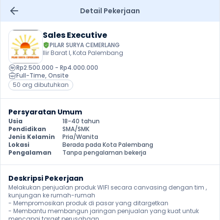
Detail Pekerjaan
Sales Executive
PILAR SURYA CEMERLANG
Ilir Barat I, Kota Palembang
Rp2.500.000 - Rp4.000.000
Full-Time
, 
Onsite
50 org dibutuhkan
Persyaratan Umum
Usia
18-40 tahun
Pendidikan
SMA/SMK
Jenis Kelamin
Pria/Wanita
Lokasi
Berada pada Kota Palembang
Pengalaman
Tanpa pengalaman bekerja
Deskripsi Pekerjaan
Melakukan penjualan produk WIFI secara canvasing dengan tim , 
kunjungan ke rumah-rumah

- Mempromosikan produk di pasar yang ditargetkan

- Membantu membangun jaringan penjualan yang kuat untuk 
mencapai target perusahaan
