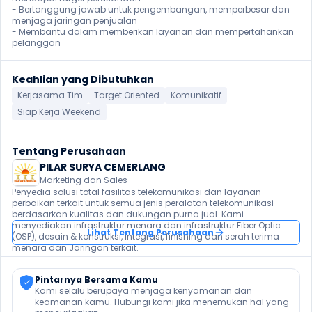
- Bertanggung jawab untuk pengembangan, memperbesar dan 
menjaga jaringan penjualan

- Membantu dalam memberikan layanan dan mempertahankan 
pelanggan
Keahlian yang Dibutuhkan
Kerjasama Tim
Target Oriented
Komunikatif
Siap Kerja Weekend
Tentang Perusahaan
PILAR SURYA CEMERLANG
Marketing dan Sales
Penyedia solusi total fasilitas telekomunikasi dan layanan 
perbaikan terkait untuk semua jenis peralatan telekomunikasi 
berdasarkan kualitas dan dukungan purna jual. Kami 
menyediakan infrastruktur menara dan infrastruktur Fiber Optic 
Lihat Tentang Perusahaan
(OSP), desain & konstruksi, integrasi, finishing dan serah terima 
menara dan Jaringan terkait.
Pintarnya Bersama Kamu
Kami selalu berupaya menjaga kenyamanan dan 
keamanan kamu. Hubungi kami jika menemukan hal yang 