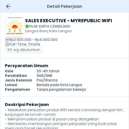
Detail Pekerjaan
SALES EXECUTIVE - MYREPUBLIC WIFI
PILAR SURYA CEMERLANG
Langsa Baro, Kota Langsa
Rp2.500.000 - Rp4.000.000
Full-Time
, 
Onsite
50 org dibutuhkan
Persyaratan Umum
Usia
20-40 tahun
Pendidikan
SMA/SMK
Jenis Kelamin
Pria/Wanita
Lokasi
Berada pada Kota Langsa
Pengalaman
Tanpa pengalaman bekerja
Deskripsi Pekerjaan
- Melakukan penjualan produk WIFI secara canvasing dengan tim , 
kunjungan ke rumah-rumah

- Mempromosikan produk di pasar yang ditargetkan

- Membantu membangun jaringan penjualan yang kuat untuk 
mencapai target perusahaan
