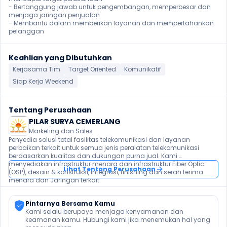
- Bertanggung jawab untuk pengembangan, memperbesar dan 
menjaga jaringan penjualan

- Membantu dalam memberikan layanan dan mempertahankan 
pelanggan
Keahlian yang Dibutuhkan
Kerjasama Tim
Target Oriented
Komunikatif
Siap Kerja Weekend
Tentang Perusahaan
PILAR SURYA CEMERLANG
Marketing dan Sales
Penyedia solusi total fasilitas telekomunikasi dan layanan 
perbaikan terkait untuk semua jenis peralatan telekomunikasi 
berdasarkan kualitas dan dukungan purna jual. Kami 
menyediakan infrastruktur menara dan infrastruktur Fiber Optic 
Lihat Tentang Perusahaan
(OSP), desain & konstruksi, integrasi, finishing dan serah terima 
menara dan Jaringan terkait.
Pintarnya Bersama Kamu
Kami selalu berupaya menjaga kenyamanan dan 
keamanan kamu. Hubungi kami jika menemukan hal yang 