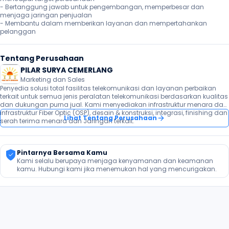
- Bertanggung jawab untuk pengembangan, memperbesar dan 
menjaga jaringan penjualan

- Membantu dalam memberikan layanan dan mempertahankan 
pelanggan 
Tentang Perusahaan
PILAR SURYA CEMERLANG
Marketing dan Sales
Penyedia solusi total fasilitas telekomunikasi dan layanan perbaikan 
terkait untuk semua jenis peralatan telekomunikasi berdasarkan kualitas 
dan dukungan purna jual. Kami menyediakan infrastruktur menara dan 
infrastruktur Fiber Optic (OSP), desain & konstruksi, integrasi, finishing dan 
Lihat Tentang Perusahaan
serah terima menara dan Jaringan terkait.
Pintarnya Bersama Kamu
Kami selalu berupaya menjaga kenyamanan dan keamanan 
kamu. Hubungi kami jika menemukan hal yang mencurigakan.