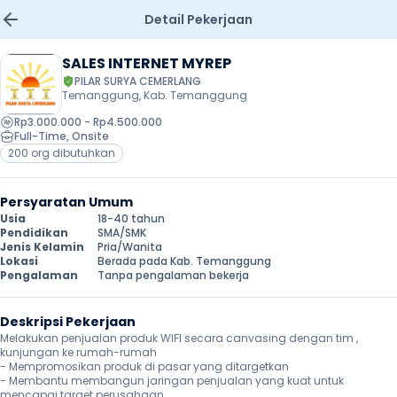
Detail Pekerjaan
SALES INTERNET MYREP
PILAR SURYA CEMERLANG
Temanggung, Kab. Temanggung
Rp3.000.000 - Rp4.500.000
Full-Time
, 
Onsite
200 org dibutuhkan
Persyaratan Umum
Usia
18-40 tahun
Pendidikan
SMA/SMK
Jenis Kelamin
Pria/Wanita
Lokasi
Berada pada Kab. Temanggung
Pengalaman
Tanpa pengalaman bekerja
Deskripsi Pekerjaan
Melakukan penjualan produk WIFI secara canvasing dengan tim , 
kunjungan ke rumah-rumah

- Mempromosikan produk di pasar yang ditargetkan

- Membantu membangun jaringan penjualan yang kuat untuk 
mencapai target perusahaan
