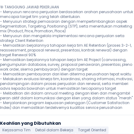
🎯 TANGGUNG JAWAB PEKERJAAN

- Menyusun rencana penjualan berdasarkan arahan perusahaan untuk 
mencapai target tim yang telah ditentukan.

- Menyusun strategi pemasaran dengan mempertimbangkan aspek 
Segmentation, Targeting, Positioning (STP), serta menentukan marketing 
mix (Product, Price, Promotion, Place)

- Menyusun dan mengelola implementasi rencana penjualan serta 
strategi Client Retention

- Memastikan berjalannya tahapan kerja tim AE Retention (proses 3-2-1, 
reassessment, proposal renewal, presentasi, kontrak renewal) dengan 
target Renewal 90%

- Memastikan berjalannya tahapan kerja tim AE Project (canvassing, 
pengumpulan database, survey, proposal penawaran, presentasi, pleno 
work order, skema pembayaran) dengan target

- Memastikan pembayaran dari klien diterima perusahaan tepat waktu

- Melakukan evaluasi kinerja tim, koordinasi, sharing informasi, motivasi, 
pendampingan dalam proses penjualan dan renewal, serta memberi 
advis kepada bawahan untuk memastikan tercapainya target

- Melibatkan diri dalam annual meeting dengan klien dan mengambil 
peran aktif dalam komunikasi dengan klien yang dalam status "merah"

- Menjalankan program kepuasan pelanggan (Customer Satisfaction 
Index) dan memastikan terdelivernya kualitas service perusahaan 
Keahlian yang Dibutuhkan
Kerjasama Tim
Detail dalam Bekerja
Target Oriented