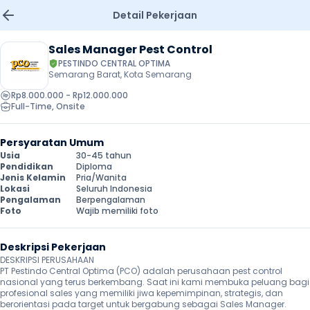
Detail Pekerjaan
Sales Manager Pest Control
PESTINDO CENTRAL OPTIMA
Semarang Barat, Kota Semarang
Rp8.000.000 - Rp12.000.000
Full-Time
, 
Onsite
Persyaratan Umum
Usia
30-45 tahun
Pendidikan
Diploma
Jenis Kelamin
Pria/Wanita
Lokasi
Seluruh Indonesia
Pengalaman
Berpengalaman
Foto
Wajib memiliki foto
Deskripsi Pekerjaan
DESKRIPSI PERUSAHAAN

PT Pestindo Central Optima (PCO) adalah perusahaan pest control 
nasional yang terus berkembang. Saat ini kami membuka peluang bagi 
profesional sales yang memiliki jiwa kepemimpinan, strategis, dan 
berorientasi pada target untuk bergabung sebagai Sales Manager.
