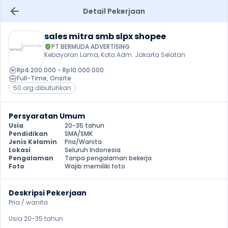
Detail Pekerjaan
sales mitra smb slpx shopee
PT BERMUDA ADVERTISING
Kebayoran Lama, Kota Adm. Jakarta Selatan
Rp4.200.000 - Rp10.000.000
Full-Time
, 
Onsite
50 org dibutuhkan
Persyaratan Umum
Usia
20-35 tahun
Pendidikan
SMA/SMK
Jenis Kelamin
Pria/Wanita
Lokasi
Seluruh Indonesia
Pengalaman
Tanpa pengalaman bekerja
Foto
Wajib memiliki foto
Deskripsi Pekerjaan
Pria / wanita

Usia 20-35 tahun
