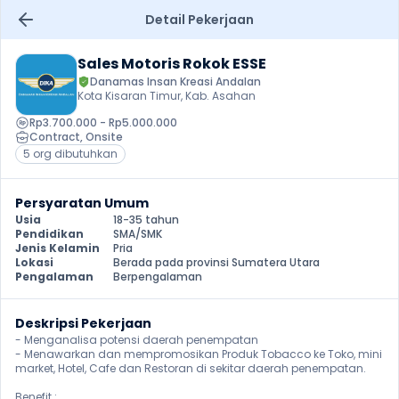
Detail Pekerjaan
Sales Motoris Rokok ESSE
Danamas Insan Kreasi Andalan
Kota Kisaran Timur, Kab. Asahan
Rp3.700.000 - Rp5.000.000
Contract
, 
Onsite
5 org dibutuhkan
Persyaratan Umum
Usia
18-35 tahun
Pendidikan
SMA/SMK
Jenis Kelamin
Pria
Lokasi
Berada pada provinsi Sumatera Utara
Pengalaman
Berpengalaman
Deskripsi Pekerjaan
- Menganalisa potensi daerah penempatan

- Menawarkan dan mempromosikan Produk Tobacco ke Toko, mini 
market, Hotel, Cafe dan Restoran di sekitar daerah penempatan.

Benefit :
