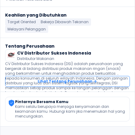
Keahlian yang Dibutuhkan
Target Oriented
Bekerja Dibawah Tekanan
Melayani Pelanggan
Tentang Perusahaan
CV Distributor Sukses Indonesia
Distributor Makanan
CV Distributor Sukses Indonesia (DSI) adalah perusahaan yang 
bergerak di bidang distribusi produk makanan ringan (snack) 
yang berkomitmen untuk menghadirkan produk berkualitas 
kepada konsumen di seluruh wilayah Indonesia. Dengan jaringan 
Lihat Tentang Perusahaan
distribusi yang luas dan sistem logistik yang terintegrasi, DSI 
memastikan setiap produk sampai ke tangan pelanggan dengan 
tepat waktu dan kondisi terbaik. Perusahaan terus berkembang 
dengan mengedepankan profesionalisme, pelayanan terbaik, 
Pintarnya Bersama Kamu
serta kemitraan yang kuat dengan produsen dan pelanggan.
Kami selalu berupaya menjaga kenyamanan dan 
keamanan kamu. Hubungi kami jika menemukan hal yang 
mencurigakan.