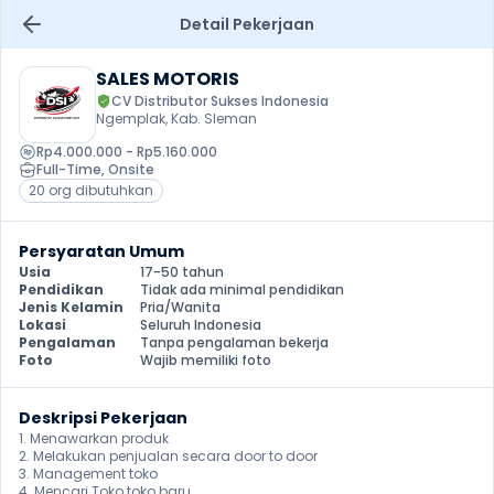
Detail Pekerjaan
SALES MOTORIS
CV Distributor Sukses Indonesia
Ngemplak, Kab. Sleman
Rp4.000.000 - Rp5.160.000
Full-Time
, 
Onsite
20 org dibutuhkan
Persyaratan Umum
Usia
17-50 tahun
Pendidikan
Tidak ada minimal pendidikan
Jenis Kelamin
Pria/Wanita
Lokasi
Seluruh Indonesia
Pengalaman
Tanpa pengalaman bekerja
Foto
Wajib memiliki foto
Deskripsi Pekerjaan
1. Menawarkan produk

2. Melakukan penjualan secara door to door

3. Management toko

4. Mencari Toko toko baru