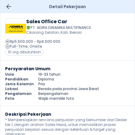
Detail Pekerjaan
Sales Office Car
PT. ADIRA DINAMIKA MULTIFINANCE
Cikarang Selatan, Kab. Bekasi
Rp5.500.000 - Rp6.500.000
Full-Time
, 
Onsite
10 org dibutuhkan
Persyaratan Umum
Usia
19-33 tahun
Pendidikan
Diploma
Jenis Kelamin
Pria
Lokasi
Berada pada provinsi Jawa Barat
Pengalaman
Berpengalaman
Foto
Wajib memiliki foto
Deskripsi Pekerjaan
* Mempersiapkan rencana penjualan yang bersumber dari Dealer 
tier 1, dengan arahan Sales Head, untuk memastikan proses 
penjualan berjalan sesuai dengan ketentuan & target yang 
ditetapkan.
