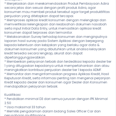
* Menjelaskan dan merekomendasikan Produk Pembiayaan Adira 
secara jelas dan sesuai dengan profil produk Adira, agar 
konsumen mau membeli produk tersebut agar target produktifitas 
penjualan yang ditetapkan dapat tercapai.

* Memproses aplikasi kredit konsumen dengan melengkapi dan 
memverifikasi kelengkapan dan keabsahan dokumen nasabah 
serta input Initial Data Entry, untuk memastikan aplikasi kredit 
konsumen dapat terproses dan termonitor.

* Melaksanakan Survey terhadap konsumen dan menginputnya 
laporan hasil survey pada Sistem Aplikasi dengan berpegang 
kepada ketentuan dan kebijakan yang berlaku agar data & 
dokumen konsumen yang dibutuhkan untuk analisa kelayakan 
kredit tersedia secara lengkap, akurat dan dapat 
dipertanggungjawabkan.

* Memberikan pelayanan terbaik dan terdedikasi kepada dealer tier 
1 yang ditugaskan kepadanya untuk mempertahankan dan atau 
meningkatkan kontribusi penjualan dealer tier 1 kepada ADMF.

* Memonitor dan menginformasikan progress Aplikasi Kredit, Hasil 
Keputusan Kredit, serta informasi penting lain mengenai perjanjian 
Kredit kepada dealer dan konsumen agar Dealer dan Konsumen 
mendapatkan pelayanan terbaik.

Kualifikasi:

* Pendidikan minimal D3 dari semua jurusan dengan IPK Minimal 
2.50

* Usia maksimal 33 tahun

* Memiliki pengalaman dalam bidang Sales Officer Car dan 
perusahaan multifinance
