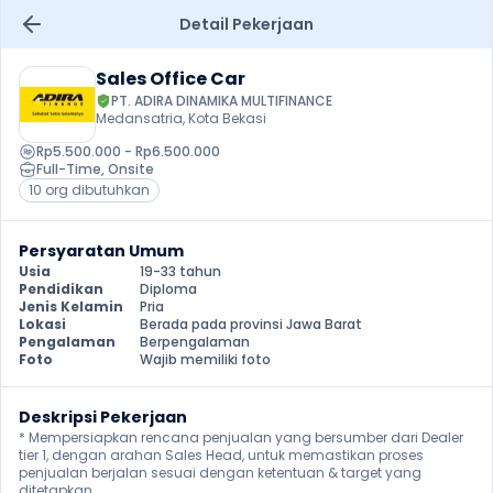
Detail Pekerjaan
Sales Office Car
PT. ADIRA DINAMIKA MULTIFINANCE
Medansatria, Kota Bekasi
Rp5.500.000 - Rp6.500.000
Full-Time
, 
Onsite
10 org dibutuhkan
Persyaratan Umum
Usia
19-33 tahun
Pendidikan
Diploma
Jenis Kelamin
Pria
Lokasi
Berada pada provinsi Jawa Barat
Pengalaman
Berpengalaman
Foto
Wajib memiliki foto
Deskripsi Pekerjaan
* Mempersiapkan rencana penjualan yang bersumber dari Dealer 
tier 1, dengan arahan Sales Head, untuk memastikan proses 
penjualan berjalan sesuai dengan ketentuan & target yang 
ditetapkan.
