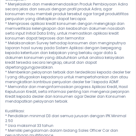
* Menjelaskan dan merekomendasikan Produk Pembiayaan Adira 
secara jelas dan sesuai dengan profil produk Adira, agar 
konsumen mau membeli produk tersebut agar target produktifitas 
penjualan yang ditetapkan dapat tercapai.

* Memproses aplikasi kredit konsumen dengan melengkapi dan 
memverifikasi kelengkapan dan keabsahan dokumen nasabah 
serta input Initial Data Entry, untuk memastikan aplikasi kredit 
konsumen dapat terproses dan termonitor.

* Melaksanakan Survey terhadap konsumen dan menginputnya 
laporan hasil survey pada Sistem Aplikasi dengan berpegang 
kepada ketentuan dan kebijakan yang berlaku agar data & 
dokumen konsumen yang dibutuhkan untuk analisa kelayakan 
kredit tersedia secara lengkap, akurat dan dapat 
dipertanggungjawabkan.

* Memberikan pelayanan terbaik dan terdedikasi kepada dealer tier 
1 yang ditugaskan kepadanya untuk mempertahankan dan atau 
meningkatkan kontribusi penjualan dealer tier 1 kepada ADMF.

* Memonitor dan menginformasikan progress Aplikasi Kredit, Hasil 
Keputusan Kredit, serta informasi penting lain mengenai perjanjian 
Kredit kepada dealer dan konsumen agar Dealer dan Konsumen 
mendapatkan pelayanan terbaik.

Kualifikasi:

* Pendidikan minimal D3 dari semua jurusan dengan IPK Minimal 
2.50

* Usia maksimal 33 tahun

* Memiliki pengalaman dalam bidang Sales Officer Car dan 
perusahaan multifinance
