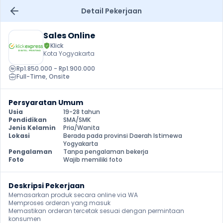
Detail Pekerjaan
Sales Online
Klick
Kota Yogyakarta
Rp1.850.000 - Rp1.900.000
Full-Time
, 
Onsite
Persyaratan Umum
Usia
19-28 tahun
Pendidikan
SMA/SMK
Jenis Kelamin
Pria/Wanita
Lokasi
Berada pada provinsi Daerah Istimewa 
Yogyakarta
Pengalaman
Tanpa pengalaman bekerja
Foto
Wajib memiliki foto
Deskripsi Pekerjaan
Memasarkan produk secara online via WA

Memproses orderan yang masuk 

Memastikan orderan tercetak sesuai dengan permintaan 
konsumen
