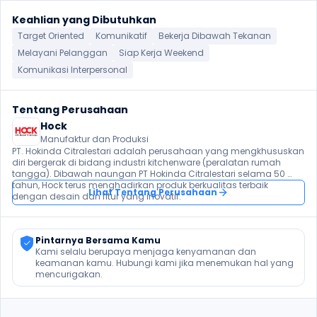
Keahlian yang Dibutuhkan
Target Oriented
Komunikatif
Bekerja Dibawah Tekanan
Melayani Pelanggan
Siap Kerja Weekend
Komunikasi Interpersonal
Tentang Perusahaan
Hock
Manufaktur dan Produksi
PT. Hokinda Citralestari adalah perusahaan yang mengkhususkan 
diri bergerak di bidang industri kitchenware (peralatan rumah 
tangga). Dibawah naungan PT Hokinda Citralestari selama 50 
tahun, Hock terus menghadirkan produk berkualitas terbaik 
Lihat Tentang Perusahaan
dengan desain dan fitur yang inovatif.
Pintarnya Bersama Kamu
Kami selalu berupaya menjaga kenyamanan dan 
keamanan kamu. Hubungi kami jika menemukan hal yang 
mencurigakan.