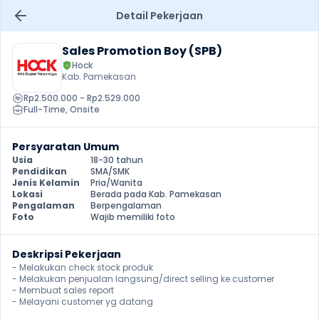
Detail Pekerjaan
Sales Promotion Boy (SPB)
Hock
Kab. Pamekasan
Rp2.500.000 - Rp2.529.000
Full-Time
, 
Onsite
Persyaratan Umum
Usia
18-30 tahun
Pendidikan
SMA/SMK
Jenis Kelamin
Pria/Wanita
Lokasi
Berada pada Kab. Pamekasan
Pengalaman
Berpengalaman
Foto
Wajib memiliki foto
Deskripsi Pekerjaan
- Melakukan check stock produk

- Melakukan penjualan langsung/direct selling ke customer

- Membuat sales report

- Melayani customer yg datang 