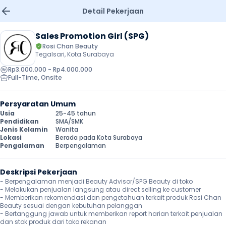
Detail Pekerjaan
Sales Promotion Girl (SPG)
Rosi Chan Beauty
Tegalsari, Kota Surabaya
Rp3.000.000 - Rp4.000.000
Full-Time
, 
Onsite
Persyaratan Umum
Usia
25-45 tahun
Pendidikan
SMA/SMK
Jenis Kelamin
Wanita
Lokasi
Berada pada Kota Surabaya
Pengalaman
Berpengalaman
Deskripsi Pekerjaan
- Berpengalaman menjadi Beauty Advisor/SPG Beauty di toko

- Melakukan penjualan langsung atau direct selling ke customer

- Memberikan rekomendasi dan pengetahuan terkait produk Rosi Chan 
Beauty sesuai dengan kebutuhan pelanggan

- Bertanggung jawab untuk memberikan report harian terkait penjualan 
dan stok produk dari toko rekanan 