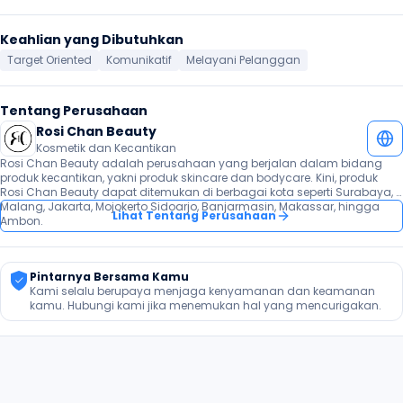
Keahlian yang Dibutuhkan
Target Oriented
Komunikatif
Melayani Pelanggan
Tentang Perusahaan
Rosi Chan Beauty
Kosmetik dan Kecantikan
Rosi Chan Beauty adalah perusahaan yang berjalan dalam bidang 
produk kecantikan, yakni produk skincare dan bodycare. Kini, produk 
Rosi Chan Beauty dapat ditemukan di berbagai kota seperti Surabaya, 
Malang, Jakarta, Mojokerto Sidoarjo, Banjarmasin, Makassar, hingga 
Lihat Tentang Perusahaan
Ambon.
Pintarnya Bersama Kamu
Kami selalu berupaya menjaga kenyamanan dan keamanan 
kamu. Hubungi kami jika menemukan hal yang mencurigakan.