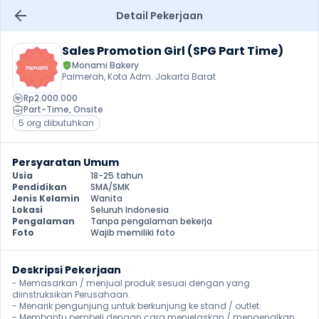
Detail Pekerjaan
Sales Promotion Girl (SPG Part Time)
Monami Bakery
Palmerah, Kota Adm. Jakarta Barat
Rp2.000.000
Part-Time
, 
Onsite
5 org dibutuhkan
Persyaratan Umum
Usia
18-25 tahun
Pendidikan
SMA/SMK
Jenis Kelamin
Wanita
Lokasi
Seluruh Indonesia
Pengalaman
Tanpa pengalaman bekerja
Foto
Wajib memiliki foto
Deskripsi Pekerjaan
- Memasarkan / menjual produk sesuai dengan yang 
diinstruksikan Perusahaan.

- Menarik pengunjung untuk berkunjung ke stand / outlet.

- Membantu pembeli dengan cara menjelaskan / mengenalkan 