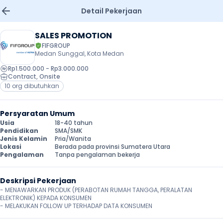
Detail Pekerjaan
SALES PROMOTION
FIFGROUP
Medan Sunggal, Kota Medan
Rp1.500.000 - Rp3.000.000
Contract
, 
Onsite
10 org dibutuhkan
Persyaratan Umum
Usia
18-40 tahun
Pendidikan
SMA/SMK
Jenis Kelamin
Pria/Wanita
Lokasi
Berada pada provinsi Sumatera Utara
Pengalaman
Tanpa pengalaman bekerja
Deskripsi Pekerjaan
- MENAWARKAN PRODUK (PERABOTAN RUMAH TANGGA, PERALATAN 
ELEKTRONIK) KEPADA KONSUMEN

- MELAKUKAN FOLLOW UP TERHADAP DATA KONSUMEN 