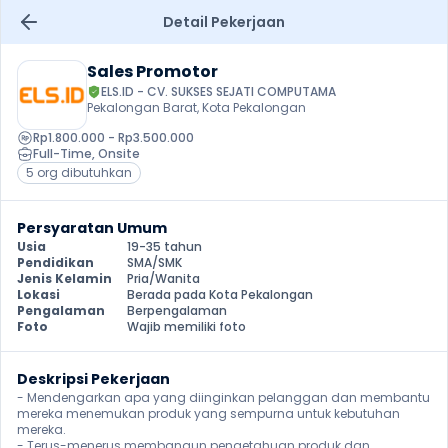
Detail Pekerjaan
Sales Promotor
ELS.ID - CV. SUKSES SEJATI COMPUTAMA
Pekalongan Barat, Kota Pekalongan
Rp1.800.000 - Rp3.500.000
Full-Time
, 
Onsite
5 org dibutuhkan
Persyaratan Umum
Usia
19-35 tahun
Pendidikan
SMA/SMK
Jenis Kelamin
Pria/Wanita
Lokasi
Berada pada Kota Pekalongan
Pengalaman
Berpengalaman
Foto
Wajib memiliki foto
Deskripsi Pekerjaan
- Mendengarkan apa yang diinginkan pelanggan dan membantu 
mereka menemukan produk yang sempurna untuk kebutuhan 
mereka.

- Terus-menerus membangun pengetahuan produk dan 