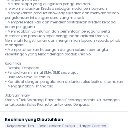
- Melayani apa yang diinginkan pengguna dan 
merekomendasikan Kredivo sebagai modal pembayaran

- Meningkatkan product knowledge Kredivo dan menyampaikan 
pengetahuan ini dengan cara yang menarik

- Mempresentasikan dan mendemonstrasikan Kredivo kepada 
calon pengguna

- Menindaklanjuti keluhan dan permintaan pengguna serta 
memberikan panduan tepat penggunaan aplikasi Kredivo - 
Memenuhi target harian dan mengirimkan laporan kepada pihak 
manajerial

- Mempertahankan hubungan dengan seluruh pemangku 
kepentingan yang terkait dengan produk Kredivo

Kualifikasi :

- Domisili Denpasar

- Pendidikan minimal SMA/SMK sederajat

- Usia Maksimal 35 tahun

- Kandidat dengan pengalaman di dunia sales lebih di utamakan

- Menggunakan HP Android

Job Summary

Kredivo "Beli Sekarang, Bayar Nanti" sedang membuka lowongan 
untuk posisi Sales Promotor untuk area Denpasar 
Keahlian yang Dibutuhkan
Kerjasama Tim
Detail dalam Bekerja
Target Oriented