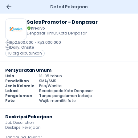
Detail Pekerjaan
Sales Promotor - Denpasar
Kredivo
Denpasar Timur, Kota Denpasar
Rp2.500.000 - Rp3.000.000
Daily
, 
Onsite
10 org dibutuhkan
Persyaratan Umum
Usia
18-35 tahun
Pendidikan
SMA/SMK
Jenis Kelamin
Pria/Wanita
Lokasi
Berada pada Kota Denpasar
Pengalaman
Tanpa pengalaman bekerja
Foto
Wajib memiliki foto
Deskripsi Pekerjaan
Job Description

Deskripsi Pekerjaan

Tanggung Jawab :
