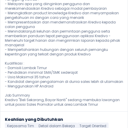
- Melayani apa yang diinginkan pengguna dan 
merekomendasikan Kredivo sebagai modal pembayaran

- Meningkatkan product knowledge Kredivo dan menyampaikan 
pengetahuan ini dengan cara yang menarik

- Mempresentasikan dan mendemonstrasikan Kredivo kepada 
calon pengguna

- Menindaklanjuti keluhan dan permintaan pengguna serta 
memberikan panduan tepat penggunaan aplikasi Kredivo - 
Memenuhi target harian dan mengirimkan laporan kepada pihak 
manajerial

- Mempertahankan hubungan dengan seluruh pemangku 
kepentingan yang terkait dengan produk Kredivo

Kualifikasi :

- Domisili Lombok Timur

- Pendidikan minimal SMA/SMK sederajat

- Usia Maksimal 35 tahun

- Kandidat dengan pengalaman di dunia sales lebih di utamakan

- Menggunakan HP Android

Job Summary

Kredivo "Beli Sekarang, Bayar Nanti" sedang membuka lowongan 
untuk posisi Sales Promotor untuk area Lombok Timur 
Keahlian yang Dibutuhkan
Kerjasama Tim
Detail dalam Bekerja
Target Oriented