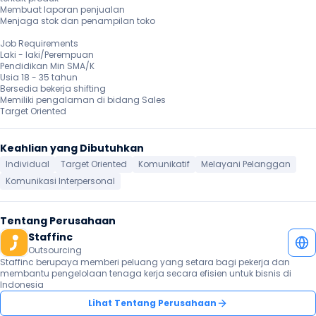
Membuat laporan penjualan

Menjaga stok dan penampilan toko

Job Requirements

Laki - laki/Perempuan

Pendidikan Min SMA/K

Usia 18 - 35 tahun

Bersedia bekerja shifting

Memiliki pengalaman di bidang Sales

Target Oriented 
Keahlian yang Dibutuhkan
Individual
Target Oriented
Komunikatif
Melayani Pelanggan
Komunikasi Interpersonal
Tentang Perusahaan
Staffinc
Outsourcing
Staffinc berupaya memberi peluang yang setara bagi pekerja dan 
membantu pengelolaan tenaga kerja secara efisien untuk bisnis di 
Indonesia
Lihat Tentang Perusahaan