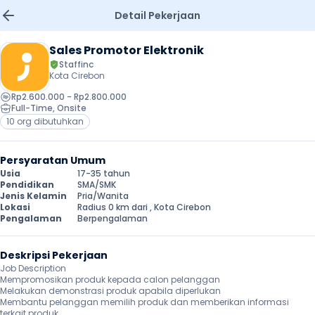
Detail Pekerjaan
Sales Promotor Elektronik
Staffinc
Kota Cirebon
Rp2.600.000 - Rp2.800.000
Full-Time
, 
Onsite
10 org dibutuhkan
Persyaratan Umum
Usia
17-35 tahun
Pendidikan
SMA/SMK
Jenis Kelamin
Pria/Wanita
Lokasi
Radius 0 km dari , Kota Cirebon
Pengalaman
Berpengalaman
Deskripsi Pekerjaan
Job Description

Mempromosikan produk kepada calon pelanggan

Melakukan demonstrasi produk apabila diperlukan

Membantu pelanggan memilih produk dan memberikan informasi 
terkait produk
