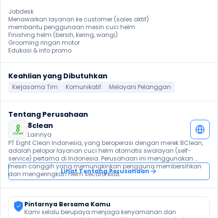
Jobdesk 

Menawarkan layanan ke customer (sales aktif) 

membantu penggunaan mesin cuci helm 

Finishing helm (bersih, kering, wangi) 

Grooming ringan motor 

Edukasi & info promo 
Keahlian yang Dibutuhkan
Kerjasama Tim
Komunikatif
Melayani Pelanggan
Tentang Perusahaan
8clean
Lainnya
PT Eight Clean Indonesia, yang beroperasi dengan merek 8Clean, 
adalah pelopor layanan cuci helm otomatis swalayan (self-
service) pertama di Indonesia. Perusahaan ini menggunakan 
mesin canggih yang memungkinkan pengguna membersihkan 
Lihat Tentang Perusahaan
dan mengeringkan helm secara kilat.
Pintarnya Bersama Kamu
Kami selalu berupaya menjaga kenyamanan dan 