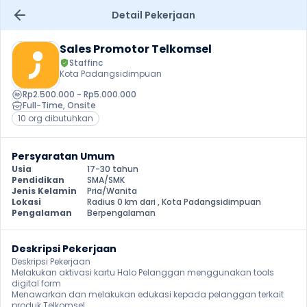
Detail Pekerjaan
Sales Promotor Telkomsel
Staffinc
Kota Padangsidimpuan
Rp2.500.000 - Rp5.000.000
Full-Time
, 
Onsite
10 org dibutuhkan
Persyaratan Umum
Usia
17-30 tahun
Pendidikan
SMA/SMK
Jenis Kelamin
Pria/Wanita
Lokasi
Radius 0 km dari , Kota Padangsidimpuan
Pengalaman
Berpengalaman
Deskripsi Pekerjaan
Deskripsi Pekerjaan

⁠Melakukan aktivasi kartu Halo Pelanggan menggunakan tools 
digital form

⁠Menawarkan dan melakukan edukasi kepada pelanggan terkait 
produk Telkomsel
