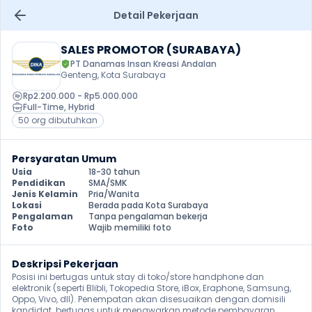
Detail Pekerjaan
SALES PROMOTOR (SURABAYA)
PT Danamas Insan Kreasi Andalan
Genteng, Kota Surabaya
Rp2.200.000 - Rp5.000.000
Full-Time
, 
Hybrid
50 org dibutuhkan
Persyaratan Umum
Usia
18-30 tahun
Pendidikan
SMA/SMK
Jenis Kelamin
Pria/Wanita
Lokasi
Berada pada Kota Surabaya
Pengalaman
Tanpa pengalaman bekerja
Foto
Wajib memiliki foto
Deskripsi Pekerjaan
Posisi ini bertugas untuk stay di toko/store handphone dan 
elektronik (seperti Blibli, Tokopedia Store, iBox, Eraphone, Samsung, 
Oppo, Vivo, dll). Penempatan akan disesuaikan dengan domisili 
kandidat. bertugas untuk menawarkan metode pembayaran 