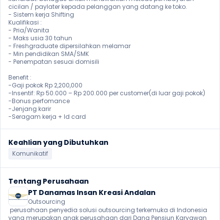
cicilan / paylater kepada pelanggan yang datang ke toko.

- Sistem kerja Shifting

Kualifikasi :

- Pria/Wanita

- Maks usia 30 tahun

- Freshgraduate dipersilahkan melamar

- Min pendidikan SMA/SMK

- Penempatan sesuai domisili

Benefit :

-Gaji pokok Rp 2,200,000 

-Insentif: Rp 50.000 – Rp 200.000 per customer(di luar gaji pokok)

-Bonus perfomance

-Jenjang karir

-Seragam kerja + Id card 
Keahlian yang Dibutuhkan
Komunikatif
Tentang Perusahaan
PT Danamas Insan Kreasi Andalan
Outsourcing
 perusahaan penyedia solusi outsourcing terkemuka di Indonesia 
yang merupakan anak perusahaan dari Dana Pensiun Karyawan 