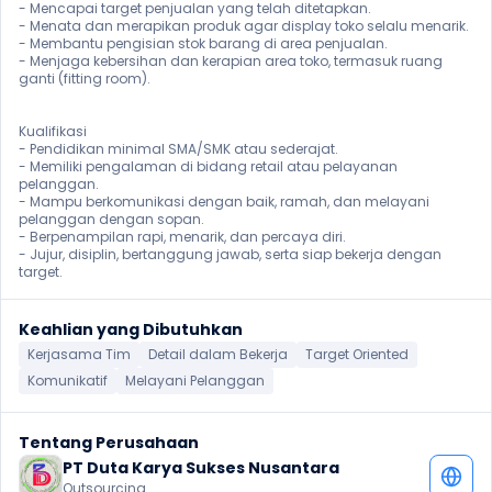
- Mencapai target penjualan yang telah ditetapkan.

- Menata dan merapikan produk agar display toko selalu menarik.

- Membantu pengisian stok barang di area penjualan.

- Menjaga kebersihan dan kerapian area toko, termasuk ruang 
ganti (fitting room).

Kualifikasi

- Pendidikan minimal SMA/SMK atau sederajat.

- Memiliki pengalaman di bidang retail atau pelayanan 
pelanggan.

- Mampu berkomunikasi dengan baik, ramah, dan melayani 
pelanggan dengan sopan.

- Berpenampilan rapi, menarik, dan percaya diri.

- Jujur, disiplin, bertanggung jawab, serta siap bekerja dengan 
target.
Keahlian yang Dibutuhkan
Kerjasama Tim
Detail dalam Bekerja
Target Oriented
Komunikatif
Melayani Pelanggan
Tentang Perusahaan
PT Duta Karya Sukses Nusantara
Outsourcing