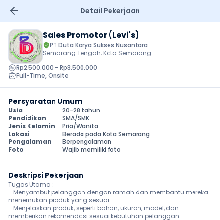
Detail Pekerjaan
Sales Promotor (Levi's)
PT Duta Karya Sukses Nusantara
Semarang Tengah, Kota Semarang
Rp2.500.000 - Rp3.500.000
Full-Time
, 
Onsite
Persyaratan Umum
Usia
20-28 tahun
Pendidikan
SMA/SMK
Jenis Kelamin
Pria/Wanita
Lokasi
Berada pada Kota Semarang
Pengalaman
Berpengalaman
Foto
Wajib memiliki foto
Deskripsi Pekerjaan
Tugas Utama :

- Menyambut pelanggan dengan ramah dan membantu mereka 
menemukan produk yang sesuai.

- Menjelaskan produk, seperti bahan, ukuran, model, dan 
memberikan rekomendasi sesuai kebutuhan pelanggan.
