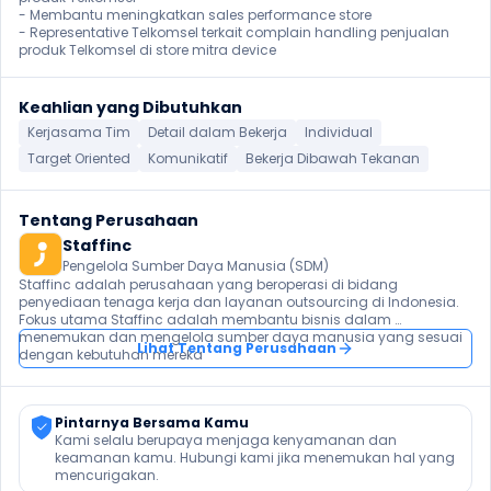
⁠- Membantu meningkatkan sales performance store

- Representative Telkomsel terkait complain handling penjualan 
produk Telkomsel di store mitra device
Keahlian yang Dibutuhkan
Kerjasama Tim
Detail dalam Bekerja
Individual
Target Oriented
Komunikatif
Bekerja Dibawah Tekanan
Tentang Perusahaan
Staffinc
Pengelola Sumber Daya Manusia (SDM)
Staffinc adalah perusahaan yang beroperasi di bidang 
penyediaan tenaga kerja dan layanan outsourcing di Indonesia. 
Fokus utama Staffinc adalah membantu bisnis dalam 
menemukan dan mengelola sumber daya manusia yang sesuai 
Lihat Tentang Perusahaan
Pintarnya Bersama Kamu
Kami selalu berupaya menjaga kenyamanan dan 
keamanan kamu. Hubungi kami jika menemukan hal yang 
mencurigakan.