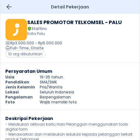
Detail Pekerjaan
SALES PROMOTOR TELKOMSEL - PALU
Staffinc
Kota Palu
Rp3.000.000 - Rp5.000.000
Full-Time
, 
Onsite
10 org dibutuhkan
Persyaratan Umum
Usia
19-35 tahun
Pendidikan
SMA/SMK
Jenis Kelamin
Pria/Wanita
Lokasi
Seluruh Indonesia
Pengalaman
Berpengalaman
Foto
Wajib memiliki foto
Deskripsi Pekerjaan
- ⁠Melakukan aktivasi kartu Halo Pelanggan menggunakan tools 
digital form

⁠- Menawarkan dan melakukan edukasi kepada pelanggan terkait 
produk Telkomsel
