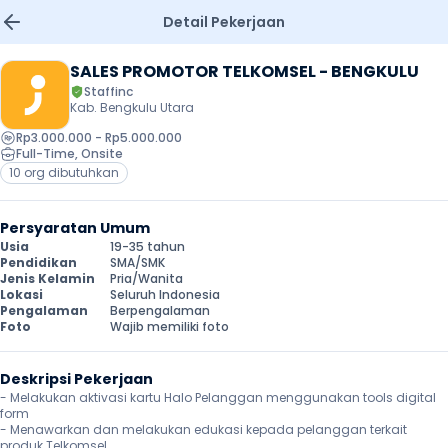
Detail Pekerjaan
SALES PROMOTOR TELKOMSEL - BENGKULU
Staffinc
Kab. Bengkulu Utara
Rp3.000.000 - Rp5.000.000
Full-Time
, 
Onsite
10 org dibutuhkan
Persyaratan Umum
Usia
19-35 tahun
Pendidikan
SMA/SMK
Jenis Kelamin
Pria/Wanita
Lokasi
Seluruh Indonesia
Pengalaman
Berpengalaman
Foto
Wajib memiliki foto
Deskripsi Pekerjaan
- ⁠Melakukan aktivasi kartu Halo Pelanggan menggunakan tools digital 
form

⁠- Menawarkan dan melakukan edukasi kepada pelanggan terkait 
produk Telkomsel
