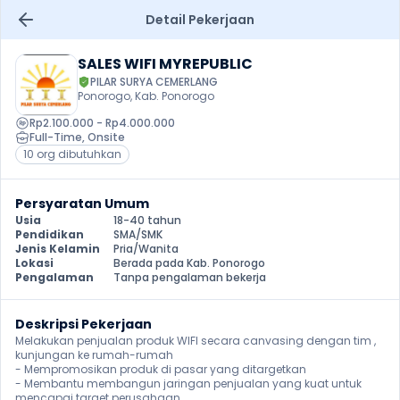
Detail Pekerjaan
SALES WIFI MYREPUBLIC
PILAR SURYA CEMERLANG
Ponorogo, Kab. Ponorogo
Rp2.100.000 - Rp4.000.000
Full-Time
, 
Onsite
10 org dibutuhkan
Persyaratan Umum
Usia
18-40 tahun
Pendidikan
SMA/SMK
Jenis Kelamin
Pria/Wanita
Lokasi
Berada pada Kab. Ponorogo
Pengalaman
Tanpa pengalaman bekerja
Deskripsi Pekerjaan
Melakukan penjualan produk WIFI secara canvasing dengan tim , 
kunjungan ke rumah-rumah

- Mempromosikan produk di pasar yang ditargetkan

- Membantu membangun jaringan penjualan yang kuat untuk 
mencapai target perusahaan
