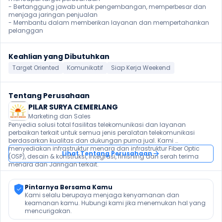
- Bertanggung jawab untuk pengembangan, memperbesar dan 
menjaga jaringan penjualan

- Membantu dalam memberikan layanan dan mempertahankan 
pelanggan 
Keahlian yang Dibutuhkan
Target Oriented
Komunikatif
Siap Kerja Weekend
Tentang Perusahaan
PILAR SURYA CEMERLANG
Marketing dan Sales
Penyedia solusi total fasilitas telekomunikasi dan layanan 
perbaikan terkait untuk semua jenis peralatan telekomunikasi 
berdasarkan kualitas dan dukungan purna jual. Kami 
menyediakan infrastruktur menara dan infrastruktur Fiber Optic 
Lihat Tentang Perusahaan
(OSP), desain & konstruksi, integrasi, finishing dan serah terima 
menara dan Jaringan terkait.
Pintarnya Bersama Kamu
Kami selalu berupaya menjaga kenyamanan dan 
keamanan kamu. Hubungi kami jika menemukan hal yang 
mencurigakan.