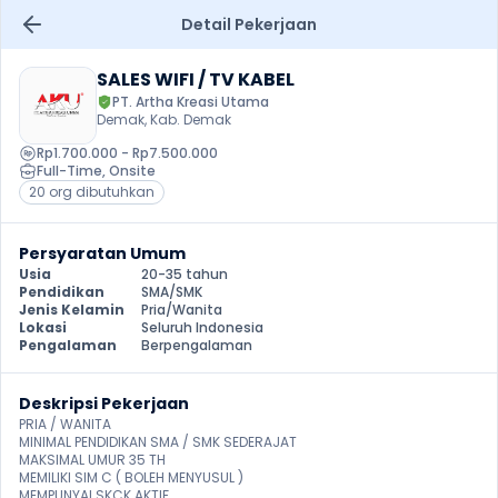
Detail Pekerjaan
SALES WIFI / TV KABEL
PT. Artha Kreasi Utama
Demak, Kab. Demak
Rp1.700.000 - Rp7.500.000
Full-Time
, 
Onsite
20 org dibutuhkan
Persyaratan Umum
Usia
20-35 tahun
Pendidikan
SMA/SMK
Jenis Kelamin
Pria/Wanita
Lokasi
Seluruh Indonesia
Pengalaman
Berpengalaman
Deskripsi Pekerjaan
PRIA / WANITA 

MINIMAL PENDIDIKAN SMA / SMK SEDERAJAT 

MAKSIMAL UMUR 35 TH 

MEMILIKI SIM C ( BOLEH MENYUSUL )

MEMPUNYAI SKCK AKTIF 
