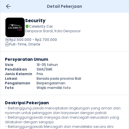
Detail Pekerjaan
Security
Celebrity Car
Denpasar Barat, Kota Denpasar
Rp2.500.000 - Rp2.700.000
Full-Time
, 
Onsite
Persyaratan Umum
Usia
18-35 tahun
Pendidikan
SMA/SMK
Jenis Kelamin
Pria
Lokasi
Berada pada provinsi Bali
Pengalaman
Berpengalaman
Foto
Wajib memiliki foto
Deskripsi Pekerjaan
- Bertanggung jawab menciptakan lingkungan yang aman dan 
nyaman untuk pelanggan dan karyawan dengan patroli.

- Bertanggungjawab menjaga dan mencegah kerusakan yang 
dilakukan dengan sengaja.

- Bertanggungjawab Mencegah dan mendeteksi secara dini 