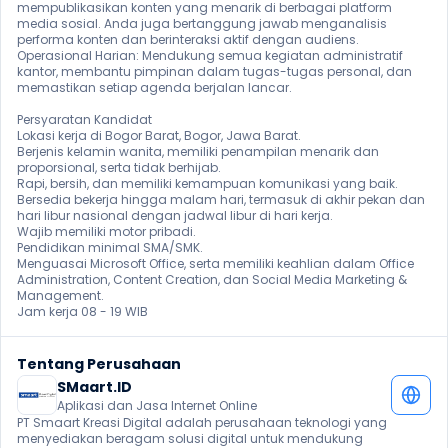
mempublikasikan konten yang menarik di berbagai platform 
media sosial. Anda juga bertanggung jawab menganalisis 
performa konten dan berinteraksi aktif dengan audiens.

Operasional Harian: Mendukung semua kegiatan administratif 
kantor, membantu pimpinan dalam tugas-tugas personal, dan 
memastikan setiap agenda berjalan lancar.

Persyaratan Kandidat

Lokasi kerja di Bogor Barat, Bogor, Jawa Barat.

Berjenis kelamin wanita, memiliki penampilan menarik dan 
proporsional, serta tidak berhijab.

Rapi, bersih, dan memiliki kemampuan komunikasi yang baik.

Bersedia bekerja hingga malam hari, termasuk di akhir pekan dan 
hari libur nasional dengan jadwal libur di hari kerja.

Wajib memiliki motor pribadi.

Pendidikan minimal SMA/SMK.

Menguasai Microsoft Office, serta memiliki keahlian dalam Office 
Administration, Content Creation, dan Social Media Marketing & 
Management.

Jam kerja 08 - 19 WIB
Tentang Perusahaan
SMaart.ID
Aplikasi dan Jasa Internet Online
PT Smaart Kreasi Digital adalah perusahaan teknologi yang 
menyediakan beragam solusi digital untuk mendukung 