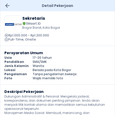
Detail Pekerjaan
Sekretaris
SMaart.ID
Bogor Barat, Kota Bogor
Rp1.000.000 - Rp1.200.000
Full-Time
, 
Onsite
Persyaratan Umum
Usia
17-20 tahun
Pendidikan
SMA/SMK
Jenis Kelamin
Wanita
Lokasi
Berada pada Kota Bogor
Pengalaman
Tanpa pengalaman bekerja
Foto
Wajib memiliki foto
Deskripsi Pekerjaan
Dukungan Administratif & Personal: Mengelola jadwal, 
korespondensi, dan dokumen penting pimpinan. Anda akan 
menjadi titik kontak utama dan memastikan semua kebutuhan 
operasional terpenuhi.

Manajemen Media Sosial: Membuat, merancang, dan 