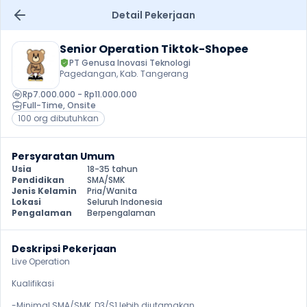
Detail Pekerjaan
Senior Operation Tiktok-Shopee
PT Genusa Inovasi Teknologi
Pagedangan, Kab. Tangerang
Rp7.000.000 - Rp11.000.000
Full-Time
, 
Onsite
100 org dibutuhkan
Persyaratan Umum
Usia
18-35 tahun
Pendidikan
SMA/SMK
Jenis Kelamin
Pria/Wanita
Lokasi
Seluruh Indonesia
Pengalaman
Berpengalaman
Deskripsi Pekerjaan
Live Operation

Kualifikasi

-Minimal SMA/SMK, D3/S1 lebih diutamakan.
