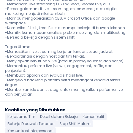
-Memahami live streaming (TikTok Shop, Shopee Live, dll.).

-Berpengalaman di live streaming, e-commerce, atau digital 
marketing menjadi nilai tambah.

-Mampu mengoperasikan OBS, Microsoft Office, dan Google 
Workspace.

-Komunikatif, teliti, kreatif, serta mampu bekerja di bawah tekanan.

-Memiliki kemampuan analisis, problem solving, dan multitasking.

-Bersedia bekerja dengan sistem shift.

Tugas Utama

-Memastikan live streaming berjalan lancar sesuai jadwal.

-Berkoordinasi dengan host dan tim terkait.

-Menyiapkan kebutuhan live (produk, promo, voucher, dan script).

-Memantau performa live (viewer, engagement, traffic, dan 
penjualan).

-Membuat laporan dan evaluasi hasil live.

-Mengelola backend platform serta menangani kendala teknis 
ringan.

-Memberikan ide dan strategi untuk meningkatkan performa live 
dan penjualan.
Keahlian yang Dibutuhkan
Kerjasama Tim
Detail dalam Bekerja
Komunikatif
Bekerja Dibawah Tekanan
Siap Shift Malam
Komunikasi Interpersonal