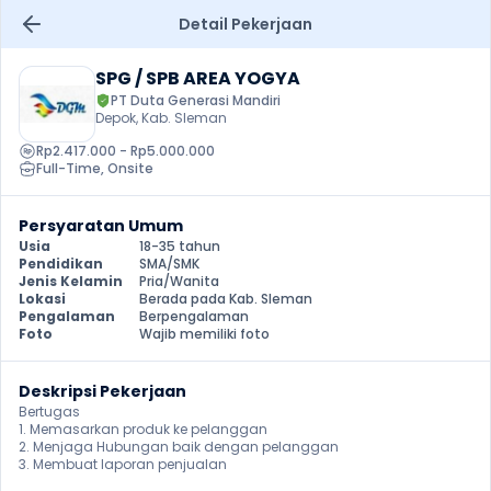
Detail Pekerjaan
SPG / SPB AREA YOGYA
PT Duta Generasi Mandiri
Depok, Kab. Sleman
Rp2.417.000 - Rp5.000.000
Full-Time
, 
Onsite
Persyaratan Umum
Usia
18-35 tahun
Pendidikan
SMA/SMK
Jenis Kelamin
Pria/Wanita
Lokasi
Berada pada Kab. Sleman
Pengalaman
Berpengalaman
Foto
Wajib memiliki foto
Deskripsi Pekerjaan
Bertugas 

1. Memasarkan produk ke pelanggan 

2. Menjaga Hubungan baik dengan pelanggan 

3. Membuat laporan penjualan