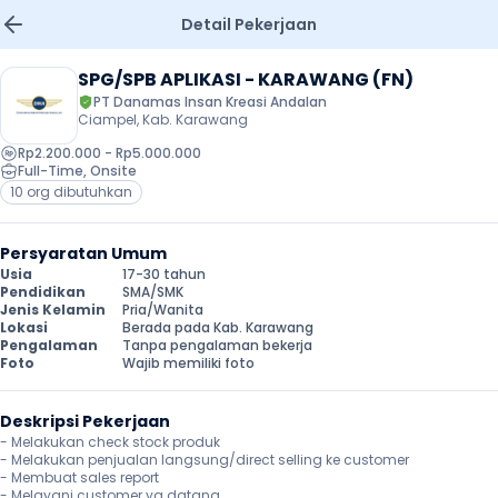
Detail Pekerjaan
SPG/SPB APLIKASI - KARAWANG (FN)
PT Danamas Insan Kreasi Andalan
Ciampel, Kab. Karawang
Rp2.200.000 - Rp5.000.000
Full-Time
, 
Onsite
10 org dibutuhkan
Persyaratan Umum
Usia
17-30 tahun
Pendidikan
SMA/SMK
Jenis Kelamin
Pria/Wanita
Lokasi
Berada pada Kab. Karawang
Pengalaman
Tanpa pengalaman bekerja
Foto
Wajib memiliki foto
Deskripsi Pekerjaan
- Melakukan check stock produk

- Melakukan penjualan langsung/direct selling ke customer

- Membuat sales report

- Melayani customer yg datang