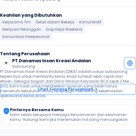
Keahlian yang Dibutuhkan
Kerjasama Tim
Detail dalam Bekerja
Komunikatif
Melayani Pelanggan
Siap Kerja Weekend
Komunikasi Interpersonal
Tentang Perusahaan
PT Danamas Insan Kreasi Andalan
Outsourcing
PT Danamas Insan Kreasi Andalan (DIKA) adalah solusi outsourcing 
terpercaya untuk membantu bisnis Anda tumbuh lebih cepat dan 
efisien. Sebagai bagian dari Dana Pensiun Karyawan BCA sejak 2 Mei 
2012, kami hadir untuk memberikan layanan yang tidak hanya 
Lihat Tentang Perusahaan
memenuhi kebutuhan Anda, tetapi juga mendorong keberhasilan 
operasional bisnis Anda.
Pintarnya Bersama Kamu
Kami selalu berupaya menjaga kenyamanan dan keamanan 
kamu. Hubungi kami jika menemukan hal yang mencurigakan.