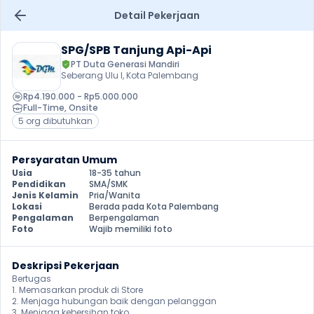
Detail Pekerjaan
SPG/SPB Tanjung Api-Api
PT Duta Generasi Mandiri
Seberang Ulu I, Kota Palembang
Rp4.190.000 - Rp5.000.000
Full-Time
, 
Onsite
5 org dibutuhkan
Persyaratan Umum
Usia
18-35 tahun
Pendidikan
SMA/SMK
Jenis Kelamin
Pria/Wanita
Lokasi
Berada pada Kota Palembang
Pengalaman
Berpengalaman
Foto
Wajib memiliki foto
Deskripsi Pekerjaan
Bertugas 

1. Memasarkan produk di Store 

2. Menjaga hubungan baik dengan pelanggan 

3. Menjaga kebersihan toko 
