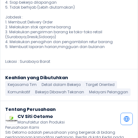
4. Siap bekerja dilapangan

5. Tidak berhijab (Lebih diutamakan)

Jobdesk :

1. Membuat Delivery Order

2. Melakukan stok opname barang

3. Melakukan pengiriman barang ke toko-toko retail 
(Surabaya,Gresik,Sidoarjo)

4. Melakukan penagihan dan pengambilan retur barang

5. Membuat laporan harian,mingguan dan bulanan

Lokasi : Surabaya Barat 
Keahlian yang Dibutuhkan
Kerjasama Tim
Detail dalam Bekerja
Target Oriented
Komunikatif
Bekerja Dibawah Tekanan
Melayani Pelanggan
Tentang Perusahaan
CV Siti Oetomo
Manufaktur dan Produksi
Perusahaan Kami

Siti Oetomo adalah perusahaan yang bergerak di bidang 
perdagangan komoditas pertanian. Berdiri di kota Kediri pada 