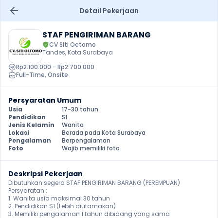
Detail Pekerjaan
STAF PENGIRIMAN BARANG
CV Siti Oetomo
Tandes, Kota Surabaya
Rp2.100.000 - Rp2.700.000
Full-Time
, 
Onsite
Persyaratan Umum
Usia
17-30 tahun
Pendidikan
S1
Jenis Kelamin
Wanita
Lokasi
Berada pada Kota Surabaya
Pengalaman
Berpengalaman
Foto
Wajib memiliki foto
Deskripsi Pekerjaan
Dibutuhkan segera STAF PENGIRIMAN BARANG (PEREMPUAN)

Persyaratan :

1. Wanita usia maksimal 30 tahun

2. Pendidikan S1 (Lebih diutamakan)

3. Memiliki pengalaman 1 tahun dibidang yang sama
