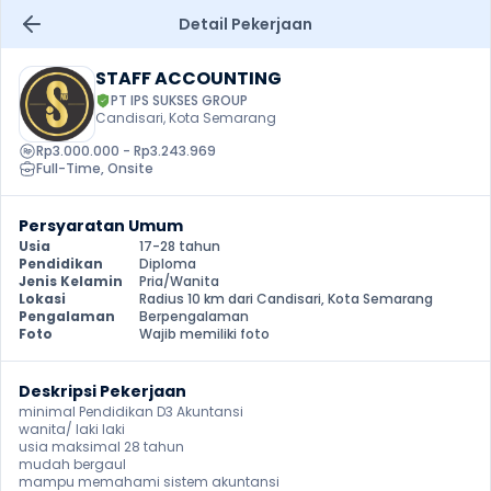
Detail Pekerjaan
STAFF ACCOUNTING
PT IPS SUKSES GROUP
Candisari, Kota Semarang
Rp3.000.000 - Rp3.243.969
Full-Time
, 
Onsite
Persyaratan Umum
Usia
17-28 tahun
Pendidikan
Diploma
Jenis Kelamin
Pria/Wanita
Lokasi
Radius 10 km dari Candisari, Kota Semarang
Pengalaman
Berpengalaman
Foto
Wajib memiliki foto
Deskripsi Pekerjaan
minimal Pendidikan D3 Akuntansi

wanita/ laki laki

usia maksimal 28 tahun

mudah bergaul

mampu memahami sistem akuntansi
