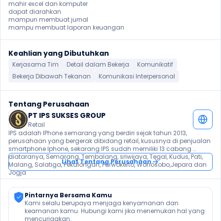
mahir excel dan komputer

dapat diarahkan

mampun membuat jurnal

mampu membuat laporan keuangan
Keahlian yang Dibutuhkan
Kerjasama Tim
Detail dalam Bekerja
Komunikatif
Bekerja Dibawah Tekanan
Komunikasi Interpersonal
Tentang Perusahaan
PT IPS SUKSES GROUP
Retail
IPS adalah IPhone semarang yang berdiri sejak tahun 2013, 
perusahaan yang bergerak dibidang retail, kususnya di penjualan 
smartphone Iphone, sekarang IPS sudah memiliki 13 cabang 
diataranya, Semarang, Tembalang, sriwijaya, Tegal, Kudus, Pati, 
Lihat Tentang Perusahaan
Malang, Salatiga, Pekalongan, Purwokerto, Wonosobo,Jepara dan 
Jogja
Pintarnya Bersama Kamu
Kami selalu berupaya menjaga kenyamanan dan 
keamanan kamu. Hubungi kami jika menemukan hal yang 
mencurigakan.