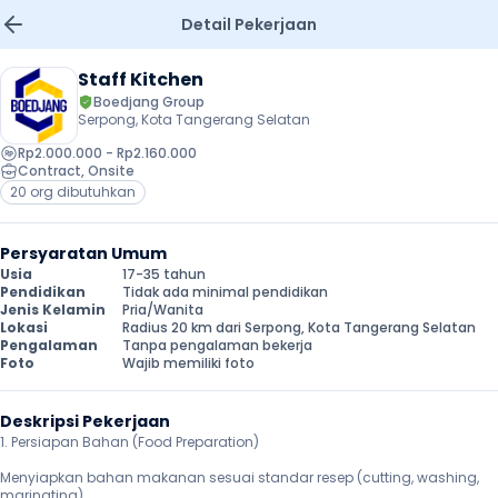
Detail Pekerjaan
Staff Kitchen
Boedjang Group
Serpong, Kota Tangerang Selatan
Rp2.000.000 - Rp2.160.000
Contract
, 
Onsite
20 org dibutuhkan
Persyaratan Umum
Usia
17-35 tahun
Pendidikan
Tidak ada minimal pendidikan
Jenis Kelamin
Pria/Wanita
Lokasi
Radius 20 km dari Serpong, Kota Tangerang Selatan
Pengalaman
Tanpa pengalaman bekerja
Foto
Wajib memiliki foto
Deskripsi Pekerjaan
1. Persiapan Bahan (Food Preparation)

Menyiapkan bahan makanan sesuai standar resep (cutting, washing, 
marinating).
