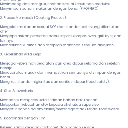
Menimbang dan mengukur bahan sesuai kebutuhan produksi.

Menyimpan bahan makanan dengan benar (FIFO/FEFO).

2. Proses Memasak (Cooking Process)

Mengolah makanan sesuai SOP dan standar taste yang ditentukan 
chef.

Mengoperasikan peralatan dapur seperti kompor, oven, grill, fryer, dan 
lainnya.

Memastikan kualitas dan tampilan makanan sebelum disajikan.

3. Kebersihan Area Kerja

Menjaga kebersihan peralatan dan area dapur selama dan setelah 
bekerja.

Mencuci alat masak dan memastikan semuanya disimpan dengan 
benar.

Mengikuti standar higienitas dan sanitasi dapur (food safety).

4. Stok & Inventaris

Membantu mengecek ketersediaan bahan baku harian.

Melaporkan kebutuhan stok kepada chef atau supervisor.

Mengatur bahan dalam chiller/freezer agar tidak terjadi food waste.

5. Koordinasi dengan Tim

Bekerja sama dengan cook, chef, dan bagian service.
