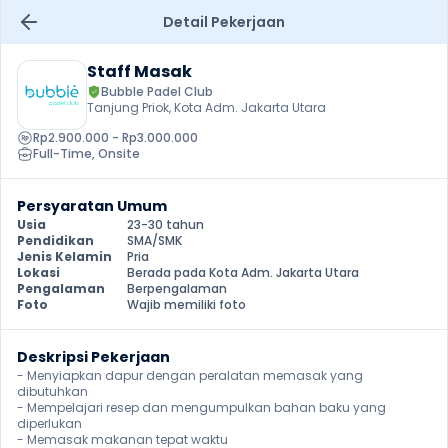
Detail Pekerjaan
Staff Masak
Bubble Padel Club
Tanjung Priok, Kota Adm. Jakarta Utara
Rp2.900.000 - Rp3.000.000
Full-Time
, 
Onsite
Persyaratan Umum
Usia
23-30 tahun
Pendidikan
SMA/SMK
Jenis Kelamin
Pria
Lokasi
Berada pada Kota Adm. Jakarta Utara
Pengalaman
Berpengalaman
Foto
Wajib memiliki foto
Deskripsi Pekerjaan
- Menyiapkan dapur dengan peralatan memasak yang 
dibutuhkan

- Mempelajari resep dan mengumpulkan bahan baku yang 
diperlukan

- Memasak makanan tepat waktu
