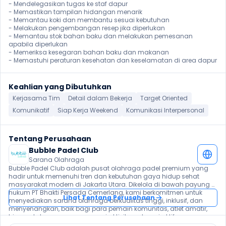
- Mendelegasikan tugas ke staf dapur

- Memastikan tampilan hidangan menarik

- Memantau koki dan membantu sesuai kebutuhan

- Melakukan pengembangan resep jika diperlukan

- Memantau stok bahan baku dan melakukan pemesanan 
apabila diperlukan

- Memeriksa kesegaran bahan baku dan makanan

- Memastuhi peraturan kesehatan dan keselamatan di area dapur
Keahlian yang Dibutuhkan
Kerjasama Tim
Detail dalam Bekerja
Target Oriented
Komunikatif
Siap Kerja Weekend
Komunikasi Interpersonal
Tentang Perusahaan
Bubble Padel Club
Sarana Olahraga
Bubble Padel Club adalah pusat olahraga padel premium yang 
hadir untuk memenuhi tren dan kebutuhan gaya hidup sehat 
masyarakat modern di Jakarta Utara. Dikelola di bawah payung 
hukum PT Bhakti Persada Cemerlang, kami berkomitmen untuk 
Lihat Tentang Perusahaan
menyediakan sarana olahraga berkualitas tinggi, inklusif, dan 
menyenangkan, baik bagi para pemain komunitas, atlet amatir, 
hingga keluarga yang mencari aktivitas rekreasi aktif.
