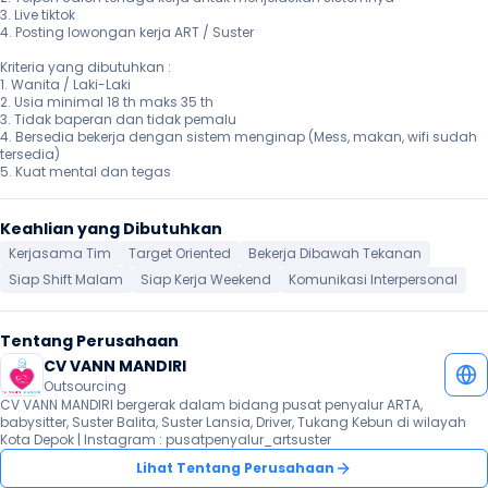
3. Live tiktok 

4. Posting lowongan kerja ART / Suster

Kriteria yang dibutuhkan :

1. Wanita / Laki-Laki

2. Usia minimal 18 th maks 35 th

3. Tidak baperan dan tidak pemalu

4. Bersedia bekerja dengan sistem menginap (Mess, makan, wifi sudah 
tersedia)

5. Kuat mental dan tegas 
Keahlian yang Dibutuhkan
Kerjasama Tim
Target Oriented
Bekerja Dibawah Tekanan
Siap Shift Malam
Siap Kerja Weekend
Komunikasi Interpersonal
Tentang Perusahaan
CV VANN MANDIRI
Outsourcing
CV VANN MANDIRI bergerak dalam bidang pusat penyalur ARTA, 
babysitter, Suster Balita, Suster Lansia, Driver, Tukang Kebun di wilayah 
Kota Depok | Instagram : pusatpenyalur_artsuster
Lihat Tentang Perusahaan