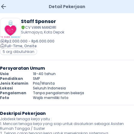
Detail Pekerjaan
Staff Sponsor
CV VANN MANDIRI
Sukmajaya, Kota Depok
Rp2.000.000 - Rp6.000.000
Full-Time
, 
Onsite
5 org dibutuhkan
Persyaratan Umum
Usia
18-40 tahun
Pendidikan
SMP
Jenis Kelamin
Pria/Wanita
Lokasi
Seluruh Indonesia
Pengalaman
Tanpa pengalaman bekerja
Foto
Wajib memiliki foto
Deskripsi Pekerjaan
Jobdesk tenaga kerja yaitu :

1. Mencari tenaga kerja yang siap untuk disalurkan sebagai Asisten 
Rumah Tangga / Suster

2. Telpon calon tenaga kerja untuk menjelaskan sistemnya
