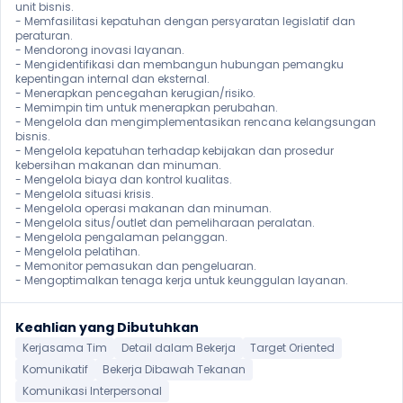
unit bisnis.

- Memfasilitasi kepatuhan dengan persyaratan legislatif dan 
peraturan.

- Mendorong inovasi layanan.

- Mengidentifikasi dan membangun hubungan pemangku 
kepentingan internal dan eksternal.

- Menerapkan pencegahan kerugian/risiko.

- Memimpin tim untuk menerapkan perubahan.

- Mengelola dan mengimplementasikan rencana kelangsungan 
bisnis.

- Mengelola kepatuhan terhadap kebijakan dan prosedur 
kebersihan makanan dan minuman.

- Mengelola biaya dan kontrol kualitas.

- Mengelola situasi krisis.

- Mengelola operasi makanan dan minuman.

- Mengelola situs/outlet dan pemeliharaan peralatan.

- Mengelola pengalaman pelanggan.

- Mengelola pelatihan.

- Memonitor pemasukan dan pengeluaran.

- Mengoptimalkan tenaga kerja untuk keunggulan layanan.
Keahlian yang Dibutuhkan
Kerjasama Tim
Detail dalam Bekerja
Target Oriented
Komunikatif
Bekerja Dibawah Tekanan
Komunikasi Interpersonal