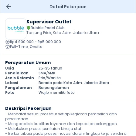
Detail Pekerjaan
Supervisor Outlet
Bubble Padel Club
Tanjung Priok, Kota Adm. Jakarta Utara
Rp4.900.000 - Rp5.000.000
Full-Time
, 
Onsite
Persyaratan Umum
Usia
25-35 tahun
Pendidikan
SMA/SMK
Jenis Kelamin
Pria/Wanita
Lokasi
Berada pada Kota Adm. Jakarta Utara
Pengalaman
Berpengalaman
Foto
Wajib memiliki foto
Deskripsi Pekerjaan
- Mencatat sesuai prosedur setiap kegiatan pembelian dan 
penerimaan.

- Menganalisis kualitas layanan dan kepuasan pelanggan.

- Melakukan proses penilaian kinerja staf.

- Berkontribusi pada proses inovasi dalam lingkup kerja sendiri di 