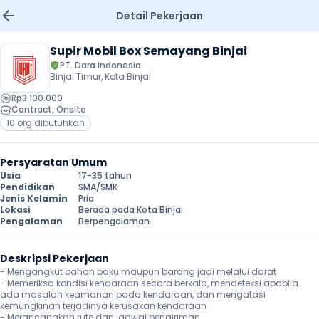
Detail Pekerjaan
Supir Mobil Box Semayang Binjai
PT. Dara Indonesia
Binjai Timur, Kota Binjai
Rp3.100.000
Contract
, 
Onsite
10 org dibutuhkan
Persyaratan Umum
Usia
17-35 tahun
Pendidikan
SMA/SMK
Jenis Kelamin
Pria
Lokasi
Berada pada Kota Binjai
Pengalaman
Berpengalaman
Deskripsi Pekerjaan
- Mengangkut bahan baku maupun barang jadi melalui darat

- Memeriksa kondisi kendaraan secara berkala, mendeteksi apabila 
ada masalah keamanan pada kendaraan, dan mengatasi 
kemungkinan terjadinya kerusakan kendaraan

- Merancanakan rute dan jadwal pengiriman
