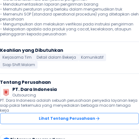
- Mendokumentasikan laporan pengiriman barang

- Mematuhi peraturan yang berlaku dalam mengemudikan truk

- Memenuhi SOP (standard operational procedure) yang ditetapkan oleh 
perusahaan

- Mengumpulkan dan melakukan verifikasi pada instruksi pengiriman

- Melaporkan apabila ada produk yang cacat, kecelakaan, ataupun 
pelanggaran kepada perusahaan 
Keahlian yang Dibutuhkan
Kerjasama Tim
Detail dalam Bekerja
Komunikatif
Siap Shift Malam
Tentang Perusahaan
PT. Dara Indonesia
Outsourcing
PT. Dara Indonesia adalah sebuah perusahaan penyedia layanan kerja 
siap pakai terkemuka yang menyediakan berbagai macam tenaga 
kerja
Lihat Tentang Perusahaan