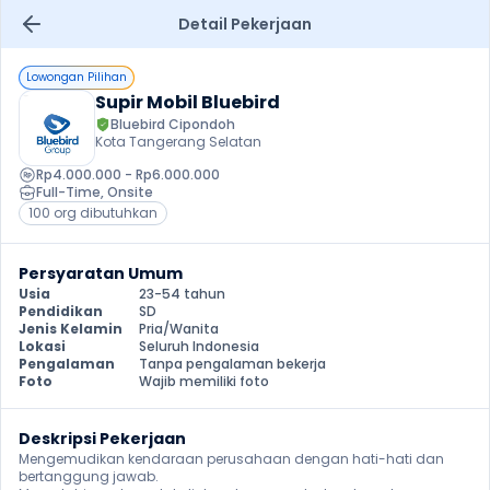
Detail Pekerjaan
Lowongan Pilihan
Supir Mobil Bluebird
Bluebird Cipondoh
Kota Tangerang Selatan
Rp4.000.000 - Rp6.000.000
Full-Time
, 
Onsite
100 org dibutuhkan
Persyaratan Umum
Usia
23-54 tahun
Pendidikan
SD
Jenis Kelamin
Pria/Wanita
Lokasi
Seluruh Indonesia
Pengalaman
Tanpa pengalaman bekerja
Foto
Wajib memiliki foto
Deskripsi Pekerjaan
Mengemudikan kendaraan perusahaan dengan hati-hati dan 
bertanggung jawab.
