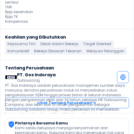
Lembur

THR

Bpjs kesehatan

Bpjs TK

Kompensasi 
Keahlian yang Dibutuhkan
Kerjasama Tim
Detail dalam Bekerja
Target Oriented
Komunikatif
Bekerja Dibawah Tekanan
Melayani Pelanggan
Tentang Perusahaan
PT. Gos Indoraya
Outsourcing
PT. Gos Indoraya adalah perusahaan manajemen sumber daya 
manusia, dimana perusahaan induk ini menyediakan solusi 
pengalidayaan SDM hingga proses bisnis di seluruh Indonesia. 
Dengan pengalaman lebih dari 20 tahun sebagai HR Outsourcing 
Lihat Tentang Perusahaan
Company, dan lebih dari 10 tahun pengalaman sebagai 
Outsourcing Solutions Group, maka perseroan ini memberikan 
layanan kepada ratusan klien di berbagai fungsi pekerjaan. 
Pintarnya Bersama Kamu
Kami selalu berupaya menjaga kenyamanan dan 
keamanan kamu. Hubungi kami jika menemukan hal yang 