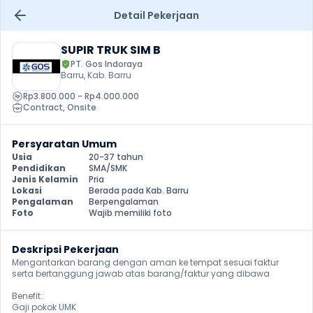
Detail Pekerjaan
SUPIR TRUK SIM B
PT. Gos Indoraya
Barru, Kab. Barru
Rp3.800.000 - Rp4.000.000
Contract
, 
Onsite
Persyaratan Umum
Usia
20-37 tahun
Pendidikan
SMA/SMK
Jenis Kelamin
Pria
Lokasi
Berada pada Kab. Barru
Pengalaman
Berpengalaman
Foto
Wajib memiliki foto
Deskripsi Pekerjaan
Mengantarkan barang dengan aman ke tempat sesuai faktur 
serta bertanggung jawab atas barang/faktur yang dibawa

Benefit:

Gaji pokok UMK
